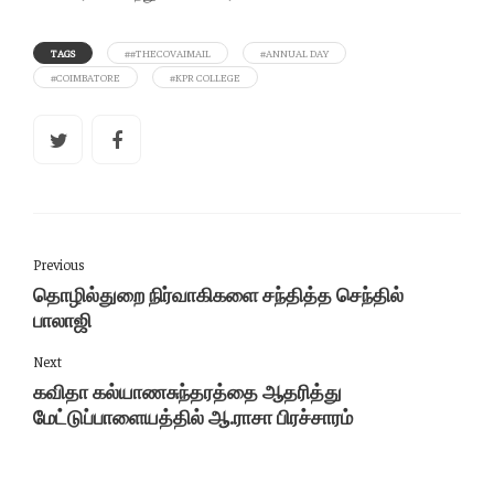
TAGS
##THECOVAIMAIL
#ANNUAL DAY
#COIMBATORE
#KPR COLLEGE
Previous
தொழில்துறை நிர்வாகிகளை சந்தித்த செந்தில்
பாலாஜி
Next
கவிதா கல்யாணசுந்தரத்தை ஆதரித்து
மேட்டுப்பாளையத்தில் ஆ.ராசா பிரச்சாரம்