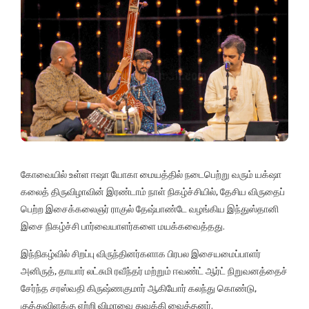
கோவையில் உள்ள ஈஷா யோகா மையத்தில் நடைபெற்று வரும் யக்‌ஷா
கலைத் திருவிழாவின் இரண்டாம் நாள் நிகழ்ச்சியில், தேசிய விருதைப்
பெற்ற இசைக்கலைஞர் ராகுல் தேஷ்பாண்டே வழங்கிய இந்துஸ்தானி
இசை நிகழ்ச்சி பார்வையாளர்களை மயக்கவைத்தது.
இந்நிகழ்வில் சிறப்பு விருந்தினர்களாக பிரபல இசையமைப்பாளர்
அனிருத், தாயார் லட்சுமி ரவீந்தர் மற்றும் ஈவண்ட் ஆர்ட் நிறுவனத்தைச்
சேர்ந்த சரஸ்வதி கிருஷ்ணகுமார் ஆகியோர் கலந்து கொண்டு,
குத்துவிளக்கு ஏற்றி விழாவை துவக்கி வைத்தனர்.