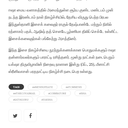
ஈஷா மைய வளாகத்தில் அமைந்துள்ள சூர்ய குண்ட மண்டபம் முன்
நடந்த இரண்டாம் நாள் நிகழ்ச்சியில், தேசிய விருது பெற்ற பிரபல
இந்துஸ்தானி இசைக் கலைஞர் ராகுல் தேஷ்பாண்டே மற்றும் நிகில்
ரத்னாகர் பதக், ஆஷிஷ் தத் செளபே, பூர்ணிமா திலிப் செக்டே உள்ளிட்ட
இசைக்கலைஞர்கள் பங்கேற்று அசத்தினர்.
இந்த இசை நிகழ்ச்சியை நூற்றுக்கணக்கான பொதுமக்களும் ஈஷா
தன்னார்வலர்களும் பாராட்டி ரசித்தனர். மூன்று நாட்கள் நடைபெறும்
யக்‌ஷா திருவிழாவின் நிறைவு நாளான இன்று (பிப்., 25), மீனாட்சி
ஸ்ரீனிவாசன் பரதநாட்டிய நிகழ்ச்சி நடைபெற உள்ளது.
TAGS
##NEWSUPDATE
##TCMNEWS
##THECOVAIMAIL
#COIMBATORE
#ISHA
#SATHGURU
#YAKSHA