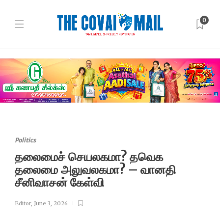
0
Politics
தலைமைச் செயலகமா? தவெக
தலைமை அலுவலகமா? – வானதி
சீனிவாசன் கேள்வி
Editor
,
June 3, 2026