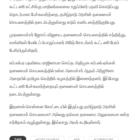
கூட்டணி கட்சிக்கு மாநிலங்களவை உறுப்பினர் பதவி கொடுப்பது
தொடர்பான பேச்சுவார்த்தை, தமிழ்நாடு அரசின் தலைமைச்
செயலகத்தில் நடைபெற்றுள்ளது கடும் கண்டனத்திற்குரியது.
முதலமைச்சர் ஜோசப் விஜயை, தலைமைச் செயலகத்தில் சந்தித்து,
காங்கிரஸ் மேலிடப் பொறுப்பாளர் கிரீஷ் சோடங்கர் கூட்டணி பேரம்
பேசியிருக்கிறார்.
எம்.எல்.ஏ பதவியை ராஜினாமா செய்த அதிமுக எம்.எல்.ஏக்கள்
தலைமைச் செயலகத்தில் உள்ள அமைச்சர் ஆதவ் அர்ஜூனா
அறையில் தமிழக வெற்றிக் கழகத்தில் இணைந்தனர். இப்போது
கூட்டணி பேச்சுவார்த்தையும் தலைமைச் செயலகத்தில்
நடைபெற்றுள்ளது.
இதனால் சென்னை கோட்டையில் இருப்பது தமிழ்நாடு அரசின்
தலைமைச் செயலகமா? அல்லது தவெக தலைமை அலுவலகமா என்ற
சந்தேகம் எழுந்துள்ளது. இவ்வாறு அவர் கூறியுள்ளார்.
TAGS
##THECOVAIMAIL
#BJP
#COIMBATORE