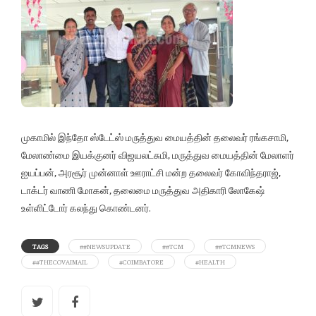
முகாமில் இந்தோ ஸ்டேட்ஸ் மருத்துவ மையத்தின் தலைவர் ரங்கசாமி,
மேலாண்மை இயக்குனர் விஜயலட்சுமி, மருத்துவ மையத்தின் மேலாளர்
ஐயப்பன், அரசூர் முன்னாள் ஊராட்சி மன்ற தலைவர் கோவிந்தராஜ்,
டாக்டர் வாணி மோகன், தலைமை மருத்துவ அதிகாரி லோகேஷ்
உள்ளிட்டோர் கலந்து கொண்டனர்.
TAGS
##NEWSUPDATE
##TCM
##TCMNEWS
##THECOVAIMAIL
#COIMBATORE
#HEALTH