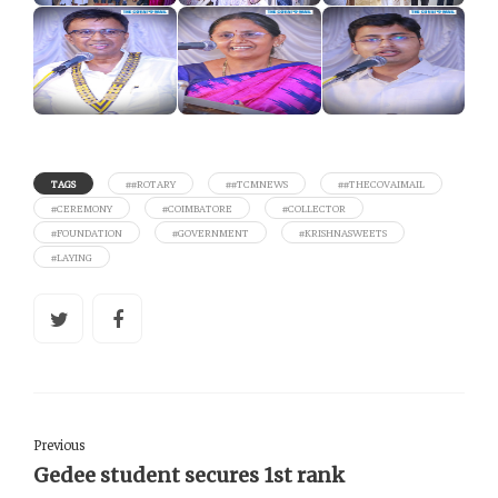
TAGS
##ROTARY
##TCMNEWS
##THECOVAIMAIL
#CEREMONY
#COIMBATORE
#COLLECTOR
#FOUNDATION
#GOVERNMENT
#KRISHNASWEETS
#LAYING
Previous
Gedee student secures 1st rank