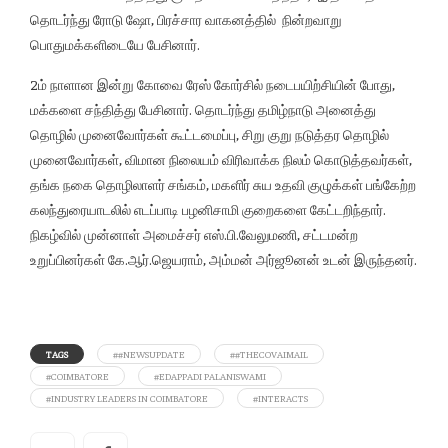
தொடர்ந்து ரோடு ஷோ, பிரச்சார வாகனத்தில் நின்றவாறு
பொதுமக்களிடையே பேசினார்.
2ம் நாளான இன்று கோவை ரேஸ் கோர்சில் நடைபயிற்சியின் போது,
மக்களை சந்தித்து பேசினார். தொடர்ந்து தமிழ்நாடு அனைத்து
தொழில் முனைவோர்கள் கூட்டமைப்பு, சிறு குறு நடுத்தர தொழில்
முனைவோர்கள், விமான நிலையம் விரிவாக்க நிலம் கொடுத்தவர்கள்,
தங்க நகை தொழிலாளர் சங்கம், மகளிர் சுய உதவி குழுக்கள் பங்கேற்ற
கலந்துரையாடலில் எடப்பாடி பழனிசாமி குறைகளை கேட்டறிந்தார்.
நிகழ்வில் முன்னாள் அமைச்சர் எஸ்.பி.வேலுமணி, சட்டமன்ற
உறுப்பினர்கள் கே.ஆர்.ஜெயராம், அம்மன் அர்ஜூனன் உடன் இருந்தனர்.
TAGS
##NEWSUPDATE
##THECOVAIMAIL
#COIMBATORE
#EDAPPADI PALANISWAMI
#INDUSTRY LEADERS IN COIMBATORE
#INTERACTS