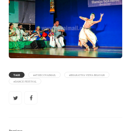
TAGS
##THECOVAIMAIL
#BHARATIYA VIDYA BHAVAN
#DANCE FESTIVAL
Previous