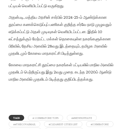
பட்டியல் வெளியிடப்பட்டு வருகிறது.
அதன்படி, மத்திய அரசின் சார்பில் 2024-25-ம் ஆண்டுக்கான
தூய்மை கணக்கெடுப்புப் பணிகள் குறித்த சர்வே நாடு முழுவதும்
எடுக்கப்பட்டு அதன் முடிவுகள் வெளியிடப்பட்டன. இதில் 10
லட்சத்துக்கும் மேற்பட்ட மக்கள் தொகையுள்ள நகரங்களுக்கான
பிரிவில், தேசிய அளவில் 28வது இடத்தையும், தமிழக அளவில்
முதலிடமும் கோவை மாநகராட்சி பிடித்துள்ளது.
கோவை மாநகராட்சி தூய்மை நகரங்கள் பட்டியலில் மாநில அளவில்
முதலிடம் பெற்றிருப்பது இது 2வது முறை. கடந்த 2020ம் ஆண்டு
மாநில அளவில் முதலிடம் பிடித்தது குறிப்பிடத்தக்கது.
TAGS
#: COIMBATORE TOPS
##NEWSUPDATE
##THECOVAIMAIL
#CLEANEST CITIES LIST
#COIMBATORE