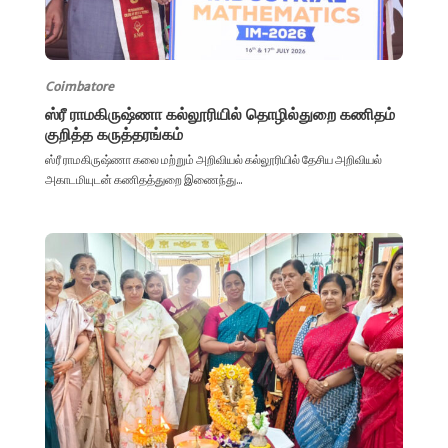
Coimbatore
ஸ்ரீ ராமகிருஷ்ணா கல்லூரியில் தொழில்துறை கணிதம்
குறித்த கருத்தரங்கம்
ஸ்ரீ ராமகிருஷ்ணா கலை மற்றும் அறிவியல் கல்லூரியில் தேசிய அறிவியல்
அகாடமியுடன் கணிதத்துறை இணைந்து...