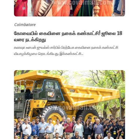
Coimbatore
கோவையில் கைவினை நகைக் கண்காட்சி! ஜூலை 18
வரை நடக்கிறது
கலாஷா ஃபைன் ஜுவல்ஸ் சார்பில் பிரத்யேக கைவினை நகைக் கண்காட்சி
வியாழக்கிழமை தொடங்கியது. இக்கண்காட்சி...