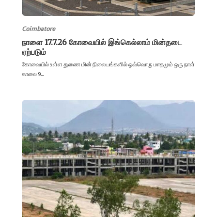
Coimbatore
நாளை 17.7.26 கோவையில் இங்கெல்லாம் மின்தடை
ஏற்படும்
கோவையில் உள்ள துணை மின் நிலையங்களில் ஒவ்வொரு மாதமும் ஒரு நாள்
காலை 9...