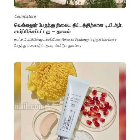
Coimbatore
வெள்ளலூர் பேருந்து நிலைய திட்டத்திற்கான டி.பி.ஆர்.
சமர்ப்பிக்கப்பட்டது – தகவல்
கடந்த ஆட்சியில் முடங்கிப்போன கோவை வெள்ளலூர் ஒருங்கிணைந்த
பேருந்து நிலைய திட்டத்தை மீண்டும் துவங்க...