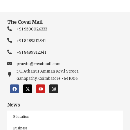
The Covai Mail
+91 9500026333
+91 8489512341
+91 8489812341
prawin@covaimail.com
5/1, Athanur Amman Kovil Street,
Ganapathy, Coimbatore - 641006.
News
Education
Business