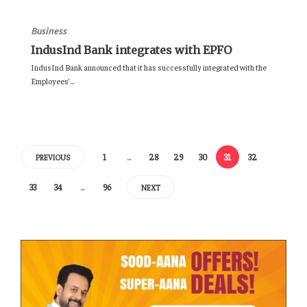
Business
IndusInd Bank integrates with EPFO
IndusInd Bank announced that it has successfully integrated with the
Employees’...
1
…
28
29
30
31
32
PREVIOUS
33
34
…
96
NEXT