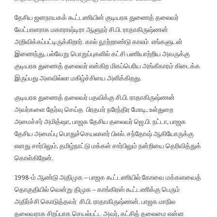
தேசிய ஜனநாயகக் கூட்டணியின் குடியரசு துணைத் தலைவர்
வேட்பாளராக மகாராஷ்டிரா ஆளுநர் சி.பி. ராதாகிருஷ்ணன்
அறிவிக்கப்பட்டிருக்கிறார். கால் நூற்றாண்டு காலம் எங்களுடன்
இணைந்து, பல்வேறு பொறுப்புகளில் கட்சி பணியாற்றிய அவருக்கு
குடியரசு துணைத் தலைவர் என்கிற மிகப்பெரிய அங்கீகாரம் கிடைக்க
இருப்பது அளவில்லா மகிழ்ச்சியை அளிக்கிறது.
குடியரசு துணைத் தலைவர் பதவிக்கு சி.பி. ராதாகிருஷ்ணன்
அவர்களை தேர்வு செய்த பிரதமர் நரேந்திர மோடி, உள்துறை
அமைச்சர் அமித்ஷா, பாஜக தேசிய தலைவர் ஜெ.பி. நட்டா, பாஜக
தேசிய அமைப்பு பொதுச்செயலாளர் பிஎல். சந்தோஷ் ஆகியோருக்கு
எனது சார்பிலும், தமிழ்நாட்டு மக்கள் சார்பிலும் நன்றியை தெரிவித்துக்
கொள்கிறேன்.
1998-ம் ஆண்டு அதிமுக – பாஜக கூட்டணியில் கோவை மக்களவைத்
தொகுதியில் வென்று திமுக – காங்கிரஸ் கூட்டணிக்கு பெரும்
அதிர்ச்சி கொடுத்தவர் சி.பி. ராதாகிருஷ்ணன். பாஜக மாநில
தலைவராக சிறப்பாக செயல்பட்ட அவர், கட்சித் தலைமை என்ன