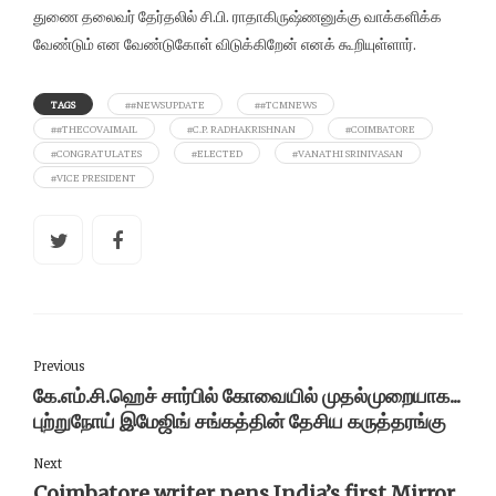
துணை தலைவர் தேர்தலில் சி.பி. ராதாகிருஷ்ணனுக்கு வாக்களிக்க
வேண்டும் என வேண்டுகோள் விடுக்கிறேன் எனக் கூறியுள்ளார்.
TAGS
##NEWSUPDATE
##TCMNEWS
##THECOVAIMAIL
#C.P. RADHAKRISHNAN
#COIMBATORE
#CONGRATULATES
#ELECTED
#VANATHI SRINIVASAN
#VICE PRESIDENT
Previous
கே.எம்.சி.ஹெச் சார்பில் கோவையில் முதல்முறையாக...
புற்றுநோய் இமேஜிங் சங்கத்தின் தேசிய கருத்தரங்கு
Next
Coimbatore writer pens India’s first Mirror