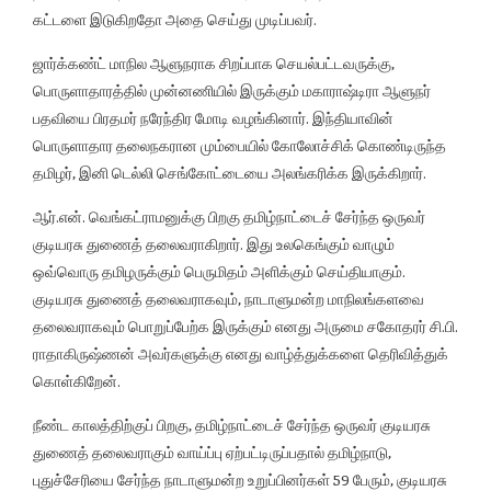
கட்டளை இடுகிறதோ அதை செய்து முடிப்பவர்.
ஜார்க்கண்ட் மாநில ஆளுநராக சிறப்பாக செயல்பட்டவருக்கு,
பொருளாதாரத்தில் முன்னணியில் இருக்கும் மகாராஷ்டிரா ஆளுநர்
பதவியை பிரதமர் நரேந்திர மோடி வழங்கினார். இந்தியாவின்
பொருளாதார தலைநகரான மும்பையில் கோலோச்சிக் கொண்டிருந்த
தமிழர், இனி டெல்லி செங்கோட்டையை அலங்கரிக்க இருக்கிறார்.
ஆர்.என். வெங்கட்ராமனுக்கு பிறகு தமிழ்நாட்டைச் சேர்ந்த ஒருவர்
குடியரசு துணைத் தலைவராகிறார். இது உலகெங்கும் வாழும்
ஒவ்வொரு தமிழருக்கும் பெருமிதம் அளிக்கும் செய்தியாகும்.
குடியரசு துணைத் தலைவராகவும், நாடாளுமன்ற மாநிலங்களவை
தலைவராகவும் பொறுப்பேற்க இருக்கும் எனது அருமை சகோதரர் சி.பி.
ராதாகிருஷ்ணன் அவர்களுக்கு எனது வாழ்த்துக்களை தெரிவித்துக்
கொள்கிறேன்.
நீண்ட காலத்திற்குப் பிறகு, தமிழ்நாட்டைச் சேர்ந்த ஒருவர் குடியரசு
துணைத் தலைவராகும் வாய்ப்பு ஏற்பட்டிருப்பதால் தமிழ்நாடு,
புதுச்சேரியை சேர்ந்த நாடாளுமன்ற உறுப்பினர்கள் 59 பேரும், குடியரசு