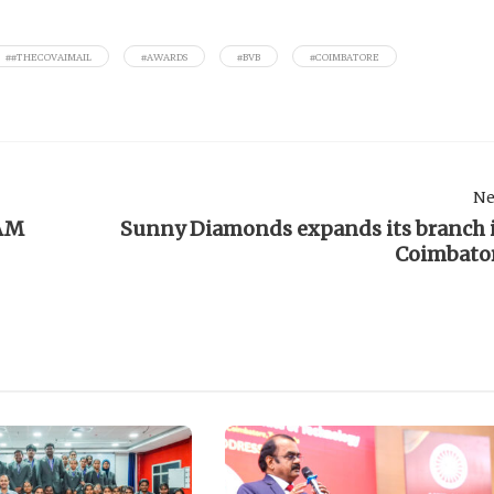
##THECOVAIMAIL
#AWARDS
#BVB
#COIMBATORE
Ne
YAM
Sunny Diamonds expands its branch 
Coimbato