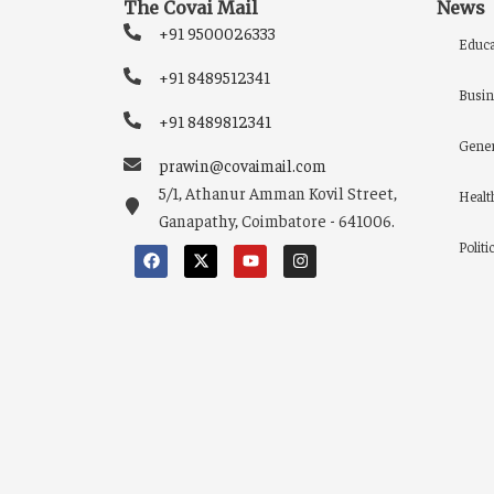
The Covai Mail
News
+91 9500026333
Educa
+91 8489512341
Busin
+91 8489812341
Gener
prawin@covaimail.com
5/1, Athanur Amman Kovil Street,
Healt
Ganapathy, Coimbatore - 641006.
Politi