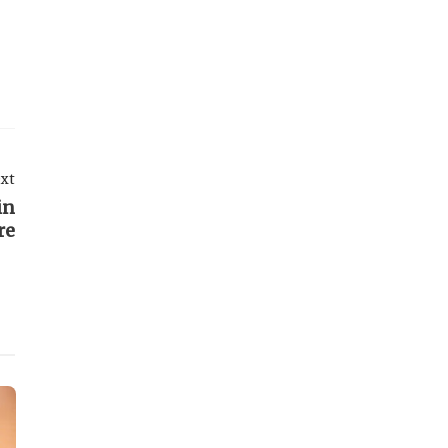
xt
in
re