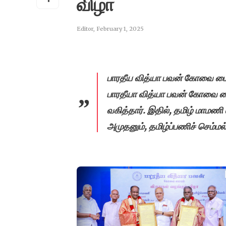
விழா
Editor
,
February 1, 2025
பாரதீய வித்யா பவன் கோவை மையம்
பாரதீயா வித்யா பவன் கோவை ம
வகித்தார். இதில், தமிழ் மாமணி வ
அமுதனும், தமிழ்ப்பணிச் செம்மல