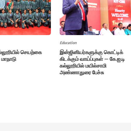
Education
ல்லூரியில் செயற்கை
இன்ஜினியர்களுக்கு கொட்டிக்
 மாநாடு
கிடக்கும் வாய்ப்புகள் – கே.ஐ.டி
கல்லூரியில் மயில்சாமி
அண்ணாதுரை பேச்சு