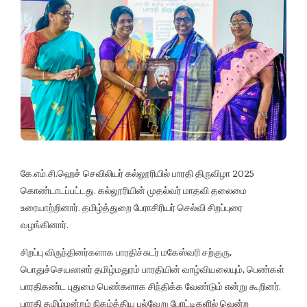
கே.எம்.சி.ஹெச் செவிலியர் கல்லூரியில் பாரதி திருவிழா 2025
கொண்டாடப்பட்டது. கல்லூரியின் முதல்வர் மாதவி தலைமை
உரையாற்றினார். தமிழ்த்துறை பேராசிரியர் செல்வி சிறப்புரை
வழங்கினார்.
சிறப்பு விருந்தினர்களாக பாரதிச்சுடர் மகேஸ்வரி சற்குரு,
பொதுச்செயலாளர் தமிழ்மதுரம் பாரதியின் வாழ்வியலையும், பெண்கள்
பாரதிகண்ட புதுமை பெண்களாக சிந்திக்க வேண்டும் என்று கூறினர்.
பாரதி தமிழ்மன்றம் நிகழ்த்திய பல்வேறு போட்டிகளில் வென்ற