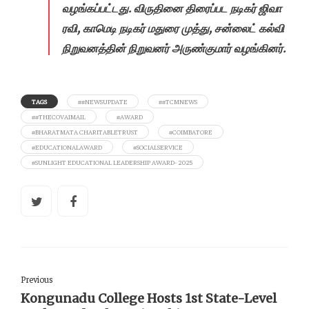
வழங்கப்பட்டது. விருதினை திரைப்பட நடிகர் ஜிவா
ரவி, காமெடி நடிகர் மதுரை முத்து, சன்லைட் கல்வி
நிறுவனத்தின் நிறுவனர் அருண்குமார் வழங்கினர்.
TAGS
##NEWSUPDATE
##TCMNEWS
##THECOVAIMAIL
#AWARD
#BHARATMATA CHARITABLETRUST
#COIMBATORE
#EDUCATIONALAWARD
#SOCIALSERVICE
#SUNLIGHT EDUCATIONAL LEADERSHIP AWARD- 2025
Previous
Kongunadu College Hosts 1st State-Level