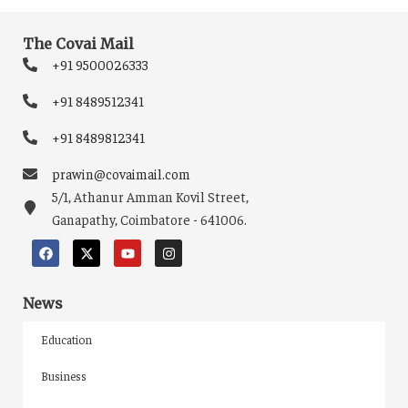
The Covai Mail
+91 9500026333
+91 8489512341
+91 8489812341
prawin@covaimail.com
5/1, Athanur Amman Kovil Street,
Ganapathy, Coimbatore - 641006.
News
Education
Business