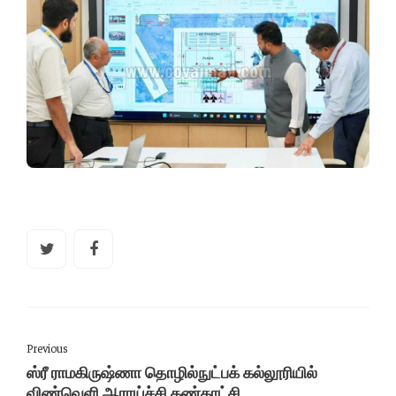
Previous
ஸ்ரீ ராமகிருஷ்ணா தொழில்நுட்பக் கல்லூரியில்
விண்வெளி ஆராய்ச்சி கண்காட்சி