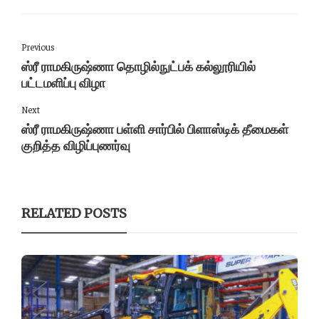
Previous
ஸ்ரீ ராமகிருஷ்ணா தொழில்நுட்பக் கல்லூரியில்
பட்டமளிப்பு விழா
Next
ஸ்ரீ ராமகிருஷ்ணா பள்ளி சார்பில் பிளாஸ்டிக் தீமைகள்
குறித்த விழிப்புணர்வு
RELATED POSTS