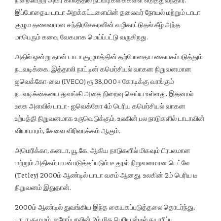
இப்போதைய டாடா அறக்கட்டளையின் தலைவர் நோயல் மற்றும் டாடா
குழும தலைவரான சந்திரசேகரனின் வழிகாட்டுதல் கீழ் அந்த
மாபெரும் கனவு வேகமாக மெய்ப்பட்டு வருகிறது.
அதில் ஒன்று தான் டாடா குழுமத்தின் தற்போதைய கையகப்படுத்தும்
நடவடிக்கை. இத்தாலி நாட்டின் கமெர்சியல் வாகன நிறுவனமான
ஐவெக்கோ-வை (IVECO) ரூ.38,000+ கோடிக்கு வாங்கும்
நடவடிக்கையை துவங்கி அதை நிறைவு செய்ய உள்ளது. இதனால்
உலக அளவில் டாடா- ஐவெக்கோ 4ம் பெரிய கமெர்சியல் வாகன
உற்பத்தி நிறுவனமாக உருவெடுக்கும். உலகின் பல நாடுகளில் டாடாவின்
வியாபாரம், சேவை விரிவாக்கம் ஆகும்.
அமெரிக்கா, கனடா, யூ.கே. ஆகிய நாடுகளில் மிகவும் பிரபலமான
மற்றும் அதிகம் பயன்படுத்தப்படும் டீ தூள் நிறுவனமான டெட்லே
(Tetley) 2000ம் ஆண்டில் டாடா வசம் ஆனது. உலகின் 2ம் பெரிய டீ
நிறுவனம் இதுதான்.
2000ம் ஆண்டில் துவங்கிய இந்த கையகப்படுத்தலை தொடர்ந்து,
டாடா குழுமம், ஐரோப்பாவின் 2ம் மிக பெரிய ஸ்டீல் தயாரிப்பு