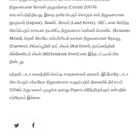
நிறுவனமான கோரஸ் குழுமத்தை (Corus) 2007ல்
காயகப்படுத்தியது. இதை தவிர பெரும் சொகுசு கார் நிறுவனமான
ஜாகுவார் (Jaguar), லேண்ட் ரோவர் (Land Rover), பிரிட்டனை சேர்ந்த
மிகப்பெரும் ரசாயன தயாரிப்பு நிறுவனமா ப்ரன்னர் மொண்ட (Brunner
Mond), தென் கோரிய கமெர்சியல் வாகன நிறுவனமான தேவவூ
(Daewoo); சிங்கப்பூரின் நாட் ஸ்டீல் (NatSteel), தாய்லாந்தின்
மில்லேனியம் ஸ்டீல் (Millennium Steel) என இந்த பட்டியல் மிக
நீண்டது.
ரத்தன் டாடா காலத்தில் செய்த சாதனைகள் ஏராளம். இப்போதே டாடா
மிக பெரும் சர்வதேச நிறுவனமாக கருதப்படும் நிலையில் நிச்சயம்
2104ல் அது உலகம் முழுக்க தனது சிறகை விரிந்திருக்கும் என்பதில்
சந்தேகம் இல்லை.