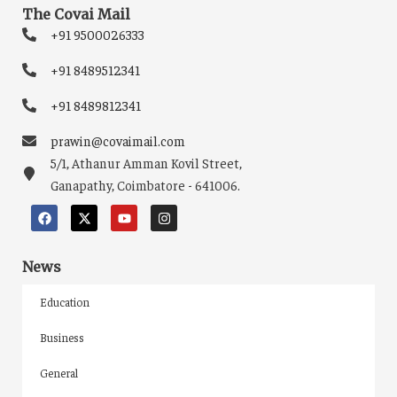
The Covai Mail
+91 9500026333
+91 8489512341
+91 8489812341
prawin@covaimail.com
5/1, Athanur Amman Kovil Street,
Ganapathy, Coimbatore - 641006.
News
Education
Business
General