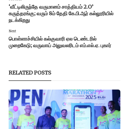
‘வீட்டிலிருந்தே வருமானம் சாத்தியம் 2.O’
கருத்தரங்கு; வரும் 8ம் தேதி கே.பி.ஆர் கல்லூரியில்
நடக்கிறது
Next
பொள்ளாச்சியில் கல்குவாரி ஏல டெண்டரில்
முறைகேடு; வருவாய் அலுவலரிடம் எம்.எல்.ஏ. புகார்
RELATED POSTS