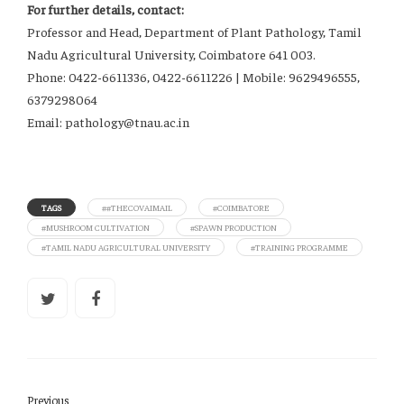
For further details, contact:
Professor and Head, Department of Plant Pathology, Tamil
Nadu Agricultural University, Coimbatore 641 003.
Phone: 0422-6611336, 0422-6611226 | Mobile: 9629496555,
6379298064
Email:
pathology@tnau.ac.in
TAGS
##THECOVAIMAIL
#COIMBATORE
#MUSHROOM CULTIVATION
#SPAWN PRODUCTION
#TAMIL NADU AGRICULTURAL UNIVERSITY
#TRAINING PROGRAMME
Previous