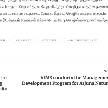
ர் சஞ்சய் ஜெயவர்த்தன வேலு, சி.ஆர்.ஐ பம்ஸ் நிறுவனத்தின் தலைவர
லைவர் டாக்டர் பக்தவத்சலம், கோவை இந்திய தொழில் வர்த்தக சபையின்
வாக இயக்குனர் சிவராமன் கந்தசாமி, பல்வேறு தொழில்துறையினர் கலந்த
ALIN
#COIMBATORE
#EXPERIENCE
#INDUSTRIAL DEVELOPMENT
Ne
tre
VIMS conducts the Manageme
ng
Development Program for Arjuna Natur
alin