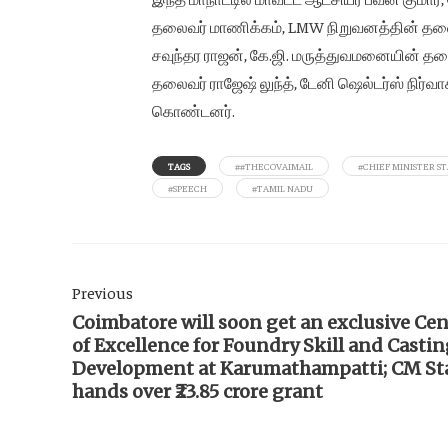
தலைவர் மாணிக்கம், LMW நிறுவனத்தின் தலைவ
சவுந்தர ராஜன், கே.ஜி. மருத்துவமனையின் த
தலைவர் ராஜேஷ் லுந்த், டேனி ஷெல்டர்ஸ் நிர்
கொண்டனர்.
TAGS
##THECOVAIMAIL
#CHIEF MINISTER ST
#SPEECH
#TAMIL NADU
Previous
Coimbatore will soon get an exclusive Cen
of Excellence for Foundry Skill and Casti
Development at Karumathampatti; CM St
hands over ₹23.85 crore grant