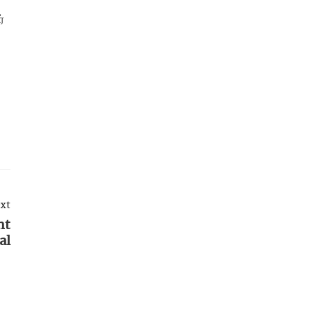
்
ு
xt
nt
al