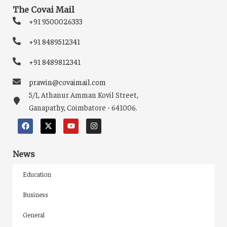
The Covai Mail
+91 9500026333
+91 8489512341
+91 8489812341
prawin@covaimail.com
5/1, Athanur Amman Kovil Street,
Ganapathy, Coimbatore - 641006.
News
Education
Business
General