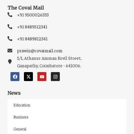
The Covai Mail
+91 9500026333
+91 8489512341
+91 8489812341
prawin@covaimail.com
5/1, Athanur Amman Kovil Street,
Ganapathy, Coimbatore - 641006.
News
Education
Business
General