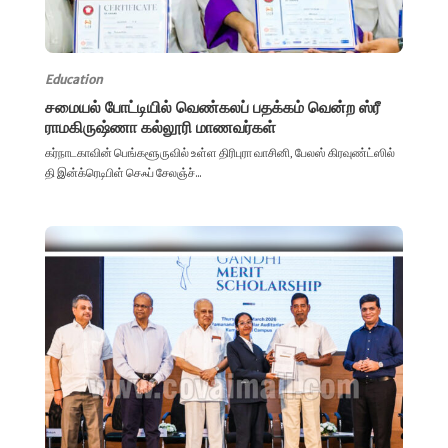
Education
சமையல் போட்டியில் வெண்கலப் பதக்கம் வென்ற ஸ்ரீ
ராமகிருஷ்ணா கல்லூரி மாணவர்கள்
கர்நாடகாவின் பெங்களூருவில் உள்ள திரிபுரா வாசினி, பேலஸ் கிரவுண்ட்ஸில்
தி இன்க்ரெடிபிள் செஃப் சேலஞ்ச்...