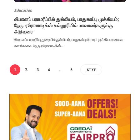
Education
விமானப் பராமரிப்பில் துல்லியம், பாதுகாப்பு முக்கியம்;
நேரு ஏரோனாடிக்ஸ் கல்லூரியில் மாணவர்களுக்கு
அறிவுரை
விமானப் பராமரிப்பு துறையில் துல்லியம், பாதுகாப்பு மிகவும் முக்கியமானவை
என கோவை நேரு ஏரோனாடிக்ஸ்...
1
2
3
4
…
6
NEXT