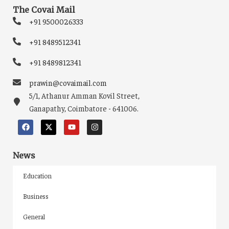
The Covai Mail
+91 9500026333
+91 8489512341
+91 8489812341
prawin@covaimail.com
5/1, Athanur Amman Kovil Street,
Ganapathy, Coimbatore - 641006.
News
Education
Business
General