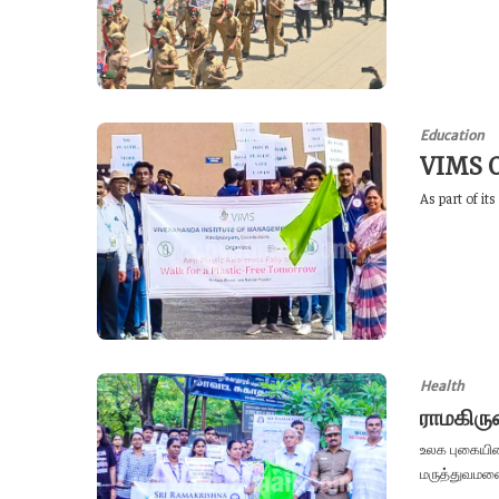
Education
VIMS O
As part of it
Health
ராமகிரு
உலக புகையிலை
மருத்துவமனை