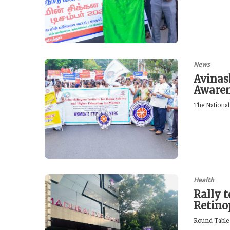
News
Avinas
Awaren
The National
Health
Rally 
Retin
Round Table 