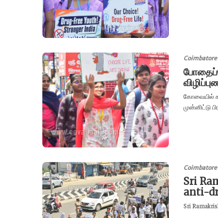
Coimbatore
போதைப்ப
விழிப்ப
கோவையில் சங
முன்னிட்டு பி
Coimbatore
Sri Ra
anti-d
Sri Ramakris