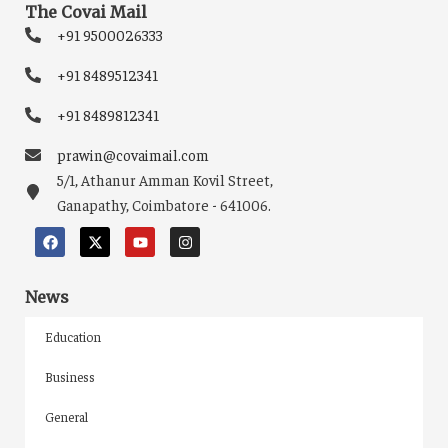
The Covai Mail
+91 9500026333
+91 8489512341
+91 8489812341
prawin@covaimail.com
5/1, Athanur Amman Kovil Street,
Ganapathy, Coimbatore - 641006.
News
Education
Business
General