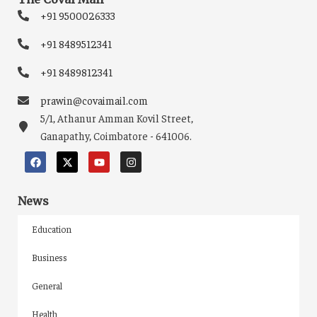
+91 9500026333
+91 8489512341
+91 8489812341
prawin@covaimail.com
5/1, Athanur Amman Kovil Street,
Ganapathy, Coimbatore - 641006.
News
Education
Business
General
Health