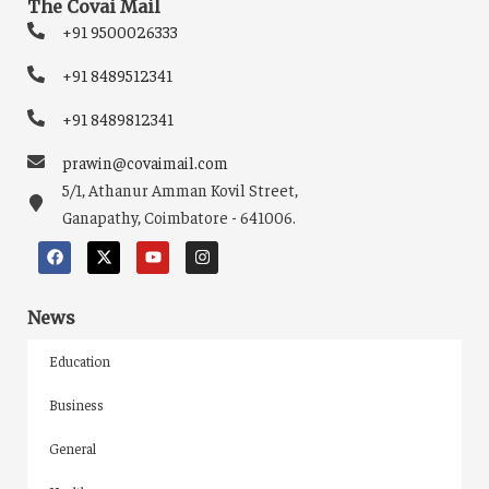
The Covai Mail
+91 9500026333
+91 8489512341
+91 8489812341
prawin@covaimail.com
5/1, Athanur Amman Kovil Street,
Ganapathy, Coimbatore - 641006.
News
Education
Business
General