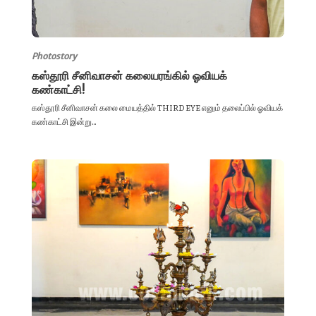
Photostory
கஸ்தூரி சீனிவாசன் கலையரங்கில் ஓவியக்
கண்காட்சி!
கஸ்தூரி சீனிவாசன் கலை மையத்தில் THIRD EYE எனும் தலைப்பில் ஓவியக்
கண்காட்சி இன்று...