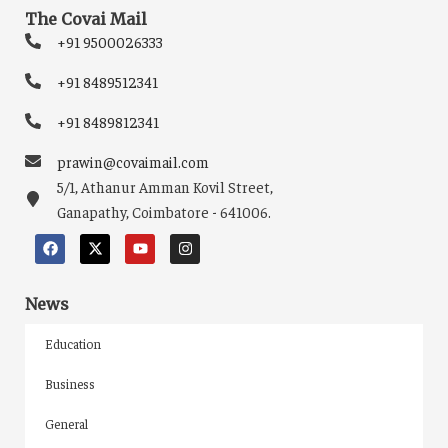
The Covai Mail
+91 9500026333
+91 8489512341
+91 8489812341
prawin@covaimail.com
5/1, Athanur Amman Kovil Street,
Ganapathy, Coimbatore - 641006.
News
Education
Business
General