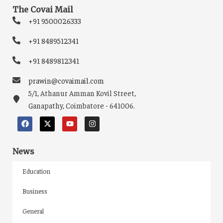
The Covai Mail
+91 9500026333
+91 8489512341
+91 8489812341
prawin@covaimail.com
5/1, Athanur Amman Kovil Street,
Ganapathy, Coimbatore - 641006.
News
Education
Business
General