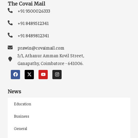
The Covai Mail
+91 9500026333
+91 8489512341
+91 8489812341
prawin@covaimail.com
5/1, Athanur Amman Kovil Street,
Ganapathy, Coimbatore - 641006.
News
Education
Business
General