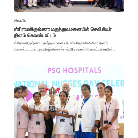
Health
ஸ்ரீ ராமகிருஷ்ணா மருத்துவமனையில் செவிலியர்
தினம் கொண்டாட்டம்
ஸ்ரீ ராமகிருஷ்ணா மருத்துவமனையில் சர்வதேச செவிலியர் தினம்
கொண்டாடப்பட்டது. நிகழ்வில் எஸ்.என்.ஆர் சன்ஸ் அறக்கட்டளையின்...