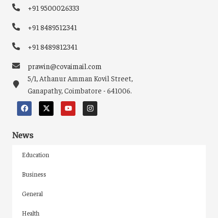
+91 9500026333
+91 8489512341
+91 8489812341
prawin@covaimail.com
5/1, Athanur Amman Kovil Street,
Ganapathy, Coimbatore - 641006.
News
Education
Business
General
Health