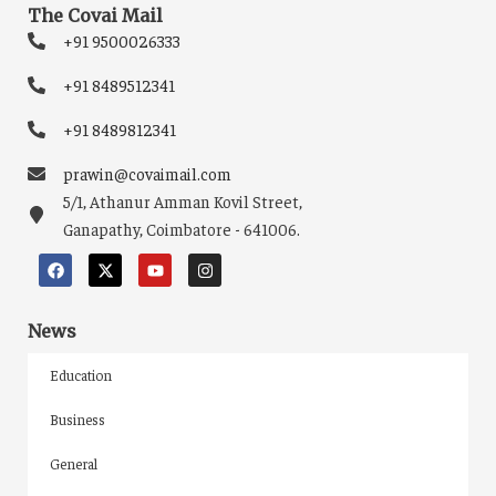
The Covai Mail
+91 9500026333
+91 8489512341
+91 8489812341
prawin@covaimail.com
5/1, Athanur Amman Kovil Street,
Ganapathy, Coimbatore - 641006.
News
Education
Business
General