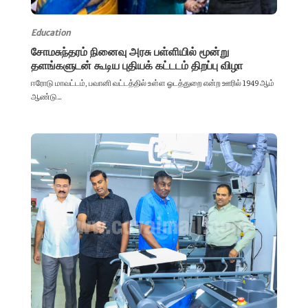
Education
சோமசுந்தரம் நினைவு அரசு பள்ளியில் மூன்று
தளங்களுடன் கூடிய புதியக் கட்டடம் திறப்பு விழா
ஈரோடு மாவட்டம், பவானி வட்டத்தில் உள்ள ஓடத்துறை என்ற ஊரில் 1949 ஆம்
ஆண்டு...