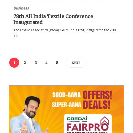
Business
78th All India Textile Conference
Inaugurated
The Textile Association (India), South India Unit, inaugurated the 78th
All...
1
2
3
4
5
NEXT