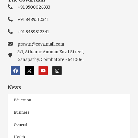
+91 9500026333
+91 8489512341
+91 8489812341
prawin@covaimail.com
5/1, Athanur Amman Kovil Street,
Ganapathy, Coimbatore - 641006.
News
Education
Business
General
Health