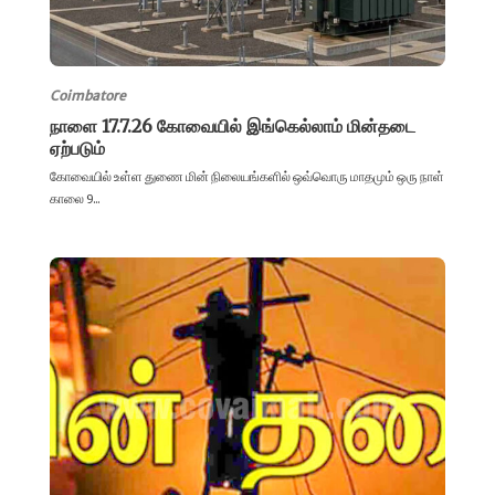
Coimbatore
நாளை 17.7.26 கோவையில் இங்கெல்லாம் மின்தடை
ஏற்படும்
கோவையில் உள்ள துணை மின் நிலையங்களில் ஒவ்வொரு மாதமும் ஒரு நாள்
காலை 9...