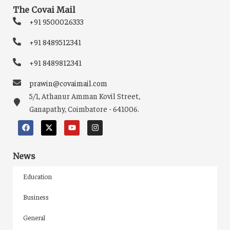
The Covai Mail
+91 9500026333
+91 8489512341
+91 8489812341
prawin@covaimail.com
5/1, Athanur Amman Kovil Street,
Ganapathy, Coimbatore - 641006.
News
Education
Business
General