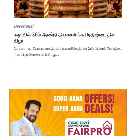
Devotional
ஈஷாவில் 26ம் ஆண்டு தியானலிங்க பிரதிஷ்டை தின
விழா
கோவை ஈஷா யோகா மையத்தில் தியானலிங்கத்தின் 26ம் ஆண்டு பிரதிஷ்டை
தின விழா கொண்டாடப்பட்டது....