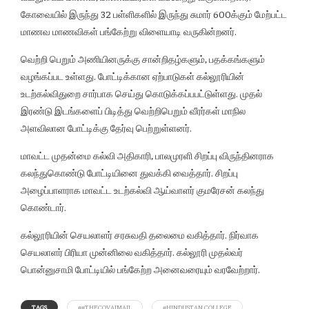
கோவையில் இருந்து 32 பள்ளிகளில் இருந்து சுமார் 600க்கும் மேற்பட்ட
மாணவ மாணவிகள் பங்கேற்று விளையாடி வருகின்றனர்.
வெற்றி பெறும் அணியினருக்கு சான்றிதழ்களும், பதக்கங்களும்
வழங்கப்பட உள்ளது. போட்டிக்கான ஏற்பாடுகள் கல்லூரியின்
உடற்கல்விதுறை சார்பாக செய்து கொடுக்கப்பபட்டுள்ளது. முதல்
இரண்டு இடங்களைப் பிடித்து வெற்றிபெறும் வீரர்கள் மாநில
அளவிலான போட்டிக்கு தேர்வு பெற்றுள்ளனர்.
மாவட்ட முதன்மை கல்வி அதிகாரி, பாலமுரளி சிறப்பு விருந்தினராக
கலந்துகொண்டு போட்டியினை துவக்கி வைத்தார். சிறப்பு
அழைப்பாளராக மாவட்ட உடற்கல்வி ஆய்வாளர் குமரேசன் கலந்து
கொண்டார்.
கல்லூரியின் செயலாளர் சரசுவதி தலைமை வகித்தார். நிர்வாக
செயலாளர் பிரியா முன்னிலை வகித்தார். கல்லூரி முதல்வர்
பொன்னுசாமி போட்டியில் பங்கேற்ற அனைவரையும் வரவேற்றார்.
TAGS
##THECOVAIMAIL
#HINDUSTAN COLLEGE