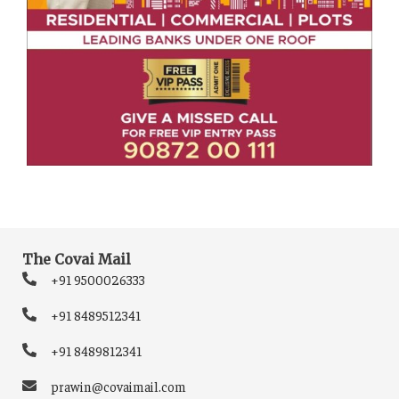
The Covai Mail
+91 9500026333
+91 8489512341
+91 8489812341
prawin@covaimail.com