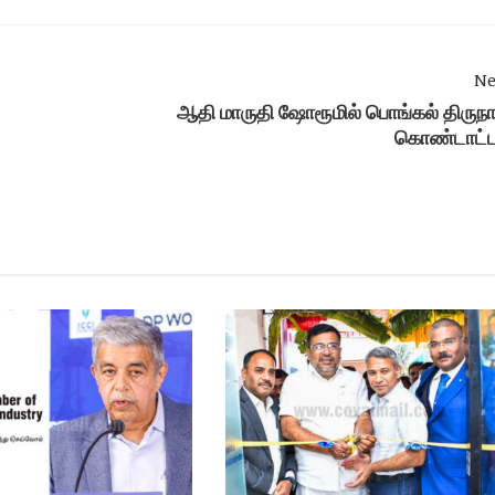
Ne
ஆதி மாருதி ஷோரூமில் பொங்கல் திருநா
கொண்டாட்ட