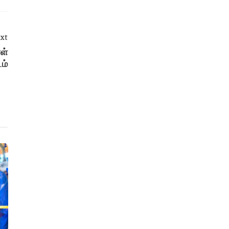
xt
ள்
ம்