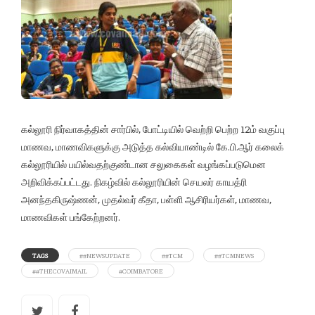
கல்லூரி நிர்வாகத்தின் சார்பில், போட்டியில் வெற்றி பெற்ற 12ம் வகுப்பு
மாணவ, மாணவிகளுக்கு அடுத்த கல்வியாண்டில் கே.பி.ஆர் கலைக்
கல்லூரியில் பயில்வதற்குண்டான சலுகைகள் வழங்கப்படுமென
அறிவிக்கப்பட்டது. நிகழ்வில் கல்லூரியின் செயலர் காயத்ரி
அனந்தகிருஷ்ணன், முதல்வர் கீதா, பள்ளி ஆசிரியர்கள், மாணவ,
மாணவிகள் பங்கேற்றனர்.
TAGS
##NEWSUPDATE
##TCM
##TCMNEWS
##THECOVAIMAIL
#COIMBATORE