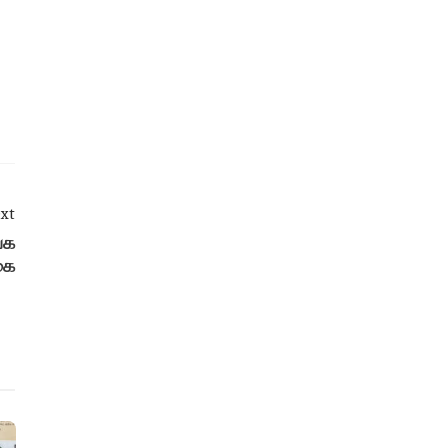
xt
்க
கை