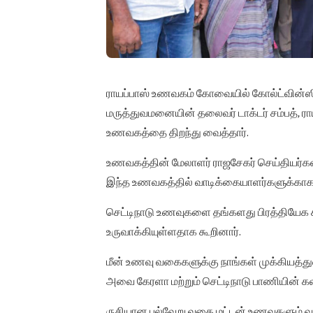
ராயப்பாஸ் உணவகம் கோவையில் கோல்ட்வின்ஸில
மருத்துவமனையின் தலைவர் டாக்டர் சம்பத், ராய
உணவகத்தை திறந்து வைத்தார்.
உணவகத்தின் மேலாளர் ராஜசேகர் செய்தியர்களி
இந்த உணவகத்தில் வாடிக்கையாளர்களுக்காக 
செட்டிநாடு உணவுகளை தங்களது பிரத்திய
உருவாக்கியுள்ளதாக கூறினார்.
மீன் உணவு வகைகளுக்கு நாங்கள் முக்கியத்
அவை கேரளா மற்றும் செட்டிநாடு பாணியின் கல
ருசியான பல்வேறு வகை மட்டன் உணவுகளும் வாட