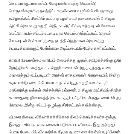
செயலாளருமான எஸ்.பி. வேலுமணி கலந்து கொண்டு
பொதுமக்களுக்கு நலத்திட்ட உதவிகளை வழங்கி பேசியதாவது:
தமிழகத்தில் மீண்டும் எடப்பாடி பழனிசாமி தலைமையில் அதிமுக
ஆட்சி அமைவது உறுதி. அதிமுக ஆட்சிக்கு வந்தவுடன் கோவை
மெட்ரோ ரயில் திட்டம் உடனடியாக செயல்படுத்தப்படும். பிரதமர்
மோடியுடன் பேச்சுவார்த்தை நடத்தி அதற்கான அனைத்து
நடவடிக்கைகளும் போர்க்கால அடிப்படையில் மேற்கொள்ளப்படும்.
காவிரி மேலாண்மை வாரியம் அமைத்தது முதல், தமிழகத்திற்கு ஒரே
நேரத்தில் 6 மருத்துவக் கல்லூரிகளைப் பெற்றுத் தந்தது வரை
அனைத்தும் எடப்பாடியார் அரசின் சாதனைகள். கோவையில் இன்று
கஞ்சா விற்பனை அமோகமாக நடக்கிறது, கத்தி கலாச்சாரம்
அதிகரித்து மக்கள் அச்சத்தில் உள்ளனர். அதிமுக ஆட்சியில் சிறந்த
காவல்துறை நிர்வாகத்திற்காக மத்திய அரசின் விருதுகளைப் பெற்ற
கோவை, இன்று சட்டம் ஒழுங்கு சீர்கேட்டால் தவிக்கிறது.
விமான நிலைய விரிவாக்கத்திற்காக நிலம் கொடுத்தவர்களுக்கு
இன்னும் உரிய நடவடிக்கைகள் எடுக்கப்படவில்லை. இது குறித்துப்
பொது மேடையில் விவாதிக்க திமுக தயாரா என கேள்வி எழுப்பினார்.