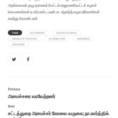
அறங்காவலர் குழு தலைவர் மெட்டல் ராஜாமணி,வட்டக் கழகச்
செயலாளர்கள் ஏ.அப்பாஸ், டவுன் பா. ஆனந்த்,கழக நிர்வாகிகள்
கலந்து கொண்டனர்.
TAGS
##TCMNEWS
##THECOVAIMAIL
#BOARD OF TRUSTEES
#COIMBATORE
#MEMBERS
#SWORNIN
Previous
அமைச்சரை வரவேற்றனர்
Next
சட்டத்துறை அமைச்சர் கோவை வருகை; நா.கார்த்திக்