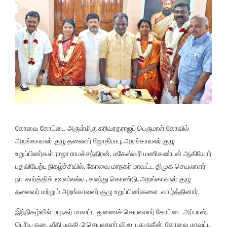
கோவை கோட்டை அருள்மிகு கரிவரதராஜப் பெருமாள் கோவில்
அறங்காவலர் குழு தலைவர் ஜோதிபாபு, அறங்காவலர் குழு
உறுப்பினர்கள் ராஜா ராமச்சந்திரன், மகேஸ்வரி மணிகண்டன் ஆகியோர்
பதவியேற்பு நிகழ்ச்சியில், கோவை மாநகர் மாவட்ட திமுக செயலாளர்
நா. கார்த்திக் ex.எம்எல்ஏ., கலந்து கொண்டு, அறங்காவலர் குழு
தலைவர் மற்றும் அறங்காவலர் குழு உறுப்பினர்களை வாழ்த்தினார்.
இந்நிகழ்வில் மாநகர் மாவட்ட துணைச் செயலாளர் கோட்டை அப்பாஸ்,
பெரிய கடைவீதி பகுதி-2 செயலாளர் வி.ஐ. பதுருதீன், கோவை மாவட்ட