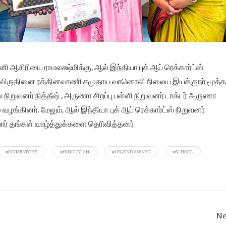
ஆசிரியை ராமலக்ஷ்மிக்கு, ஆல் இந்தியா புக் ஆப் ரெக்கார்ட்ஸ்
ு. விருதினை ரத்தினவாணி சமுதாய வானொலி நிலைய இயக்குநர் மூத்த
 நிறுவனர் நித்தீஷ் , அருணா சிறப்பு பள்ளி நிறுவனர் டாக்டர் அருணா
ழங்கினர். மேலும், ஆல் இந்தியா புக் ஆப் ரெக்கார்ட்ஸ் நிறுவனர்
தங்கள் வாழ்த்துக்களை தெரிவித்தனர்.
#COIMBATORE
#HINDUSTAN
#LEGEND AWARD
#SCHOOL
Ne