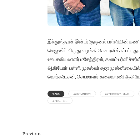
இந்துஸ்தான் இன்டர்நேஷனல் பள்ளியின் கணினி 
லெஜண்ட் விருது வழங்கி கௌரவிக்கப்பட்டத
ஊடகவியலாளர் மகேந்திரன், கலாம் பர்னிச்சர்ஸ்
ஆகியோர் பள்ளி முதல்வர் சுஜா முன்னிலையில் வ
வெங்கடேசன், செயலாளர் கலைவாணி ஆகியோர் 
TAGS
##TCMNEWS
##THECOVAIMAIL
#TEACHER
Previous