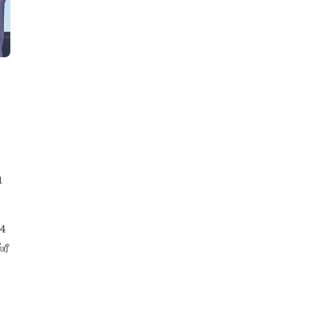
1
24
ரீ