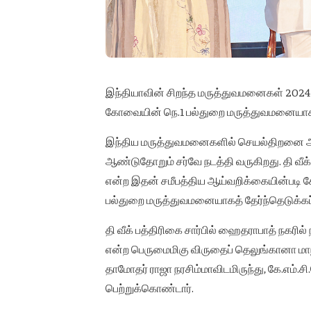
இந்தியாவின் சிறந்த மருத்துவமனைகள் 2024 ப
கோவையின் நெ.1 பல்துறை மருத்துவமனையாக கே
இந்திய மருத்துவமனைகளில் செயல்திறனை ஆரா
ஆண்டுதோறும் சர்வே நடத்தி வருகிறது. தி வீக
என்ற இதன் சமீபத்திய ஆய்வறிக்கையின்படி 
பல்துறை மருத்துவமனையாகத் தேர்ந்தெடுக்கப்
தி வீக் பத்திரிகை சார்பில் ஹைதராபாத் நகர
என்ற பெருமைமிகு விருதைப் தெலுங்கானா மாநிலத
தாமோதர் ராஜா நரசிம்மாவிடமிருந்து, கே.எம்.ச
பெற்றுக்கொண்டார்.