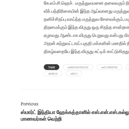
கே.எம்.சி.ஹெச். மருத்துவமனை தலைவரும் நிர
வீக் பத்திரிகையின் இந்த ஆய்வானது மருத்துவ
தனிச்சிறப்பு வாய்ந்த மருத்துவ சேவைக்கும்,
திறமைக்கும் இந்த விருது ஒரு சிறந்த சான்றா
ஏழாவது ஆண்டாக விருது பெறுவது என்பது மிகவு
அதன் சுற்றுவட்டாரப் பகுதி மக்களின் மனதில் 
திகழ்வதையே இந்த விருது சுட்டிக் காட்டுகிறது
TAGS
##NEWSUPDATE
##TCMNEWS
#KMCH
#NO.1
Previous
ஸ்மார்ட் இந்தியா ஹேக்கத்தானில் எஸ்.என்.எஸ்.கல்ல
மாணவர்கள் வெற்றி