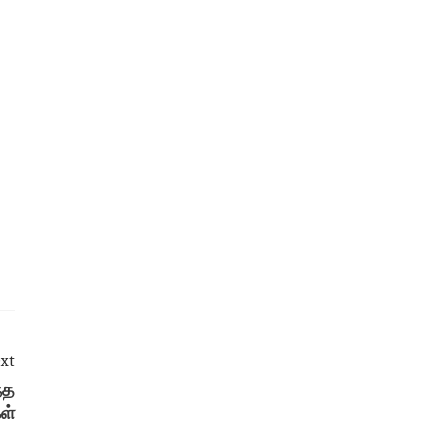
xt
்த
ள்