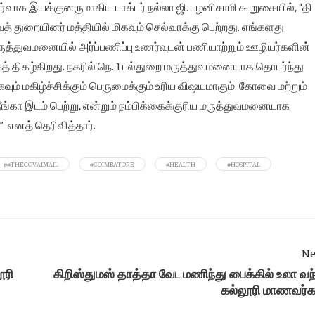
்வாக இயக்குனருமாகிய டாக்டர் நல்லா ஜி. பழனிசாமி கூறுகையில், “தி
த் துறையினர் மத்தியில் மிகவும் செல்வாக்கு பெற்றது. எங்களது
 மருத்துவமனையில் அர்ப்பணிப்பு உணர்வுடன் பணியாற்றும் ஊழியர்களின்
கத் திகழ்கிறது. நகரில் நெ. 1 பல்துறை மருத்துவமனையாக தொடர்ந்து
ம் மகிழ்ச்சிக்கும் பெருமைக்கும் உரிய விஷயமாகும். கோவை மற்றும்
நீங்கா இடம் பெற்று, என்றும் நம்பிக்கைக்குரிய மருத்துவமனையாக
” எனத் தெரிவித்தார்.
##THECOVAIMAIL
#COIMBATORE
#HEALTH
#HOSPITAL
Ne
ூரி
கிறிஸ்துமஸ் தாத்தா வேடமணிந்து பைக்கில் உலா வந
கல்லூரி மாணவர்க