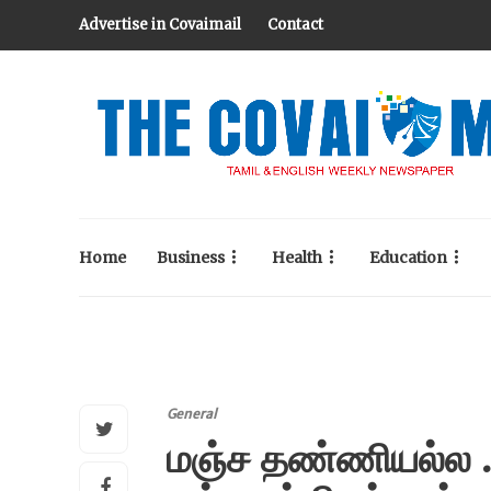
Advertise in Covaimail
Contact
Home
Business
Health
Education
General
மஞ்ச தண்ணியல்ல 