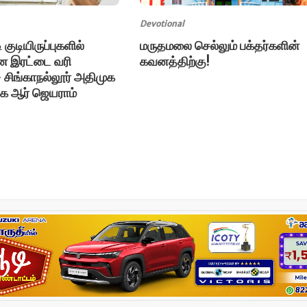
Devotional
 குடியிருப்புகளில்
மருதமலை செல்லும் பக்தர்களின்
ான இரட்டை வரி
கவனத்திற்கு!
– சிங்காநல்லூர் அதிமுக
கே ஆர் ஜெயராம்