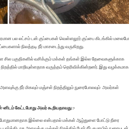
கரமான பல லட்சம் டன் குப்பைகள் வெள்ளலூர் குப்பை கிடங்கில் மலை
ப்பைகளால் நிலத்தடி நீர் மாசடைந்து வருகிறது.
்ள சில பகுதிகளில் வசிக்கும் மக்கள் தங்கள் இல்ல தேவைகளுக்காக
ள் நிறத்தில் மாறியுள்ளதாக வருத்தம் தெரிவிக்கின்றனர். இது வழக்கமாக
ளவுக்கு நீர் மிகவும் மஞ்சள் நிறத்திலும் நுரைபோலவும் அவர்கள்
்-னிடம் கேட்டபோது அவர் கூறியதாவது :-
ீர் போதுமானதாக இல்லை என்பதால் மக்கள் ஆழ்துளை போட்டு நீரை
 பார்த்திடாத அளவுக்கு மஞ்சள் நிறத்தில் போர் நீர் குழாயில் நுரையுடன்