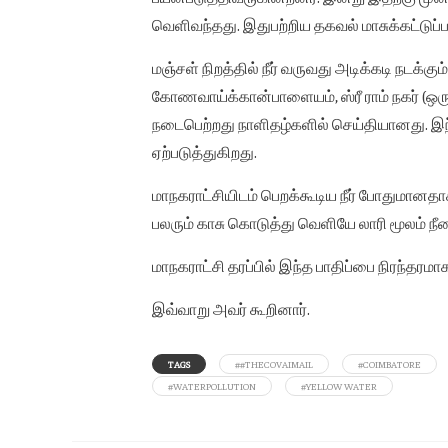
வெளிவந்தது. இதுபற்றிய தகவல் மாசுக்கட்டுப்ப
மஞ்சள் நிறத்தில் நீர் வருவது அடிக்கடி நடக்க
கோணவாய்க்கான்பாளையம், ஸ்ரீ ராம் நகர் (ஒரு
நடைபெற்றது நாளிதழ்களில் செய்தியானது. இந்த 
ஏற்படுத்துகிறது.
மாநகராட்சியிடம் பெறக்கூடிய நீர் போதுமானதாக 
பலரும் காசு கொடுத்து வெளியே லாரி மூலம் நீ
மாநகராட்சி தரப்பில் இந்த பாதிப்பை நிரந்தர
இவ்வாறு அவர் கூறினார்.
TAGS
##THECOVAIMAIL
#COIMBATORE
#WATERPOLLUTION
#YELLOW WATER