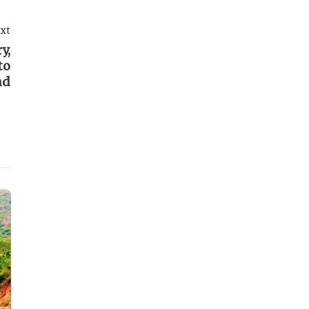
xt
y,
to
nd