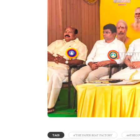
TAGS
#‘THE PAPER BOAT FACTORY’
##THECO