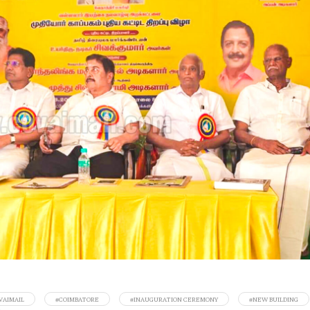
VAIMAIL
#COIMBATORE
#INAUGURATION CEREMONY
#NEW BUILDING