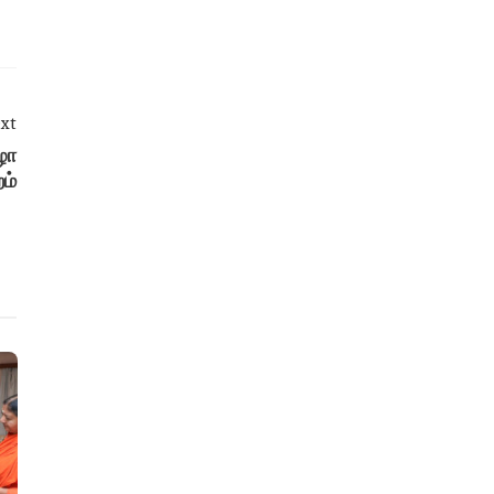
xt
ிழா
ம்