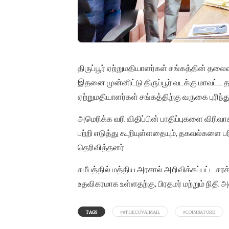
திருப்பூர் ஏற்றுமதியாளர்கள் சங்கத்தின் தலைவர
இதனை முன்னிட்டு திருப்பூர் வடக்கு மாவட்ட தல
ஏற்றுமதியாளர்கள் சங்கத்திற்கு வருகை புரிந்த
அமெரிக்க வரி விதிப்பின் பாதிப்புகளை விரிவ
பற்றி எடுத்து கூறியுள்ளதையும், தகவல்களை ப
தெரிவித்தனர்
சமீபத்தில் மத்திய அரசால் அறிவிக்கப்பட்ட சர
உதவிகரமாக உள்ளதற்கு, பிரதமர் மற்றும் நிதி 
TAGS
##THECOVAIMAIL
#COIMBATORE