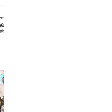
xt
தி
ன்