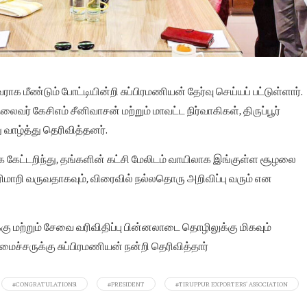
ாக மீண்டும் போட்டியின்றி சுப்பிரமணியன் தேர்வு செய்யப் பட்டுள்ளார்.
ைவர் கேசிஎம் சீனிவாசன் மற்றும் மாவட்ட நிர்வாகிகள், திருப்பூர்
ு வாழ்த்து தெரிவித்தனர்.
ாக கேட்டறிந்து, தங்களின் கட்சி மேலிடம் வாயிலாக இங்குள்ள சூழலை
ரிமாறி வருவதாகவும், விரைவில் நல்லதொரு அறிவிப்பு வரும் என
க்கு மற்றும் சேவை வரிவிதிப்பு பின்னலாடை தொழிலுக்கு மிகவும்
அமைச்சருக்கு சுப்பிரமணியன் நன்றி தெரிவித்தார்
#CONGRATULATIONS!
#PRESIDENT
#TIRUPPUR EXPORTERS' ASSOCIATION