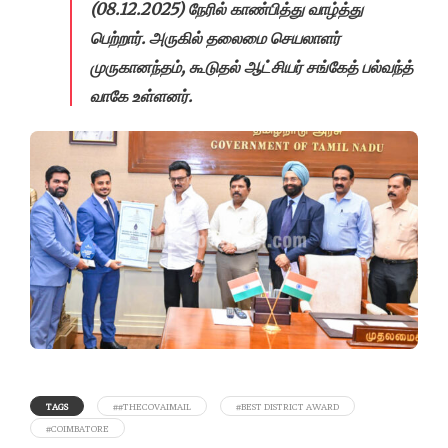
(08.12.2025) நேரில் காண்பித்து வாழ்த்து
பெற்றார். அருகில் தலைமை செயலாளர்
முருகானந்தம், கூடுதல் ஆட்சியர் சங்கேத் பல்வந்த்
வாகே உள்ளனர்.
TAGS
##THECOVAIMAIL
#BEST DISTRICT AWARD
#COIMBATORE