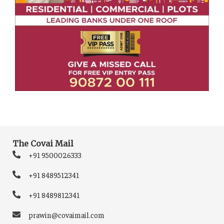
The Covai Mail
+91 9500026333
+91 8489512341
+91 8489812341
prawin@covaimail.com