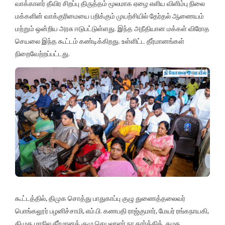
வாக்காளர் தீவிர சிறப்பு திருத்தம் மூலமாக ஏழை எளிய விளிம்பு நிலை
மக்களின் வாக்குரிமையை பறிக்கும் முயற்சியில் தேர்தல் ஆணையம்
மற்றும் ஒன்றிய அரசு ஈடுபட்டுள்ளது. இந்த அநீதியான மக்கள் விரோத
செயலை இந்த கூட்டம் கண்டிக்கிறது. உள்ளிட்ட தீர்மானங்கள்
நிறைவேற்றப்பட்டது.
கூட்டத்தில், திமுக சொத்து பாதுகாப்பு குழு துணைத்தலைவர்
பொங்கலூர் பழனிச்சாமி, எம்.பி. கணபதி ராஜ்குமார், மேயர் ரங்கநாயகி,
திமுக மாநில தீர்மானக் குழு செயலாளர் நா.கார்த்திக், கழக