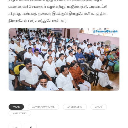
மாணவரணி செயலாளர் வழக்கறிஞர் ராஜீவ்காந்தி, மாநகராட்சி
கிழக்கு மண்டலத் தலைவர் இலக்குமி இளஞ்செல்வி கார்த்திக்,
நிர்வாகிகள் பலர் கலந்துகொண்டனர்.
TAGS
##THECOVAIMAIL
#CM STALIN
#DMK
#MEETING