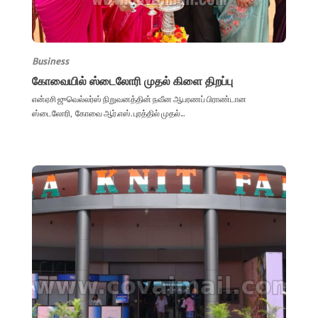
Business
கோவையில் ஸ்டைலோரி முதல் கிளை திறப்பு
என்ஏசி ஜுவெல்லர்ஸ் நிறுவனத்தின் நவீன ஆபரணப் பிராண்டான
ஸ்டைலோரி, கோவை ஆர்.எஸ். புரத்தில் முதல்...