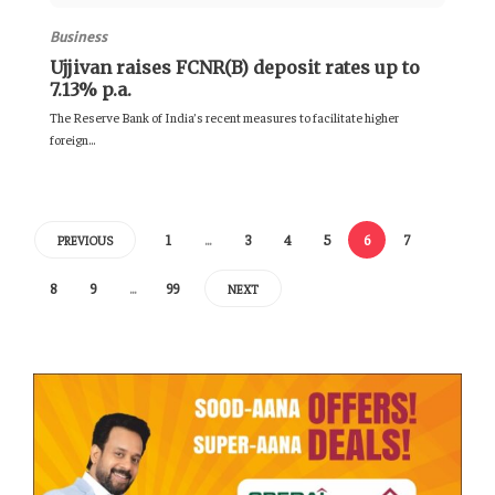
Business
Ujjivan raises FCNR(B) deposit rates up to
7.13% p.a.
The Reserve Bank of India’s recent measures to facilitate higher
foreign...
1
…
3
4
5
6
7
PREVIOUS
8
9
…
99
NEXT