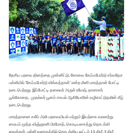
தேசிய பறவை தினத்தை முன்னிட்டு, கோவை கேம்ஃபோர்டு சர்வதேச
பள்ளியில் ‘கேம்ஃபோர்டு விங்கத்தான்’ என்ற மினி மாரத்தான் போட்டி
நடைபெற்றது. இப்போட்டி தலைவர் அருள் ரமேஷ், தாளாளர்
பூங்கோதை, முதல்வர் பூனம் சாயல் ஆகியோரின் வழிகாட்டுதலின் கீழ்
நடைபெற்றது.
மாரத்தானை சலீம் அலி பறவையியல் மற்றும் இயற்கை வரலாற்று
மையம் மூத்த விஞ்ஞானி பிரமோத், கொடியசைத்து தொடங்கி
வைத்தார். பள்ளி வளாகத்தில் தொடங்கிய ஓட்டம் 1.5 கிமீ, 3 கிமீ