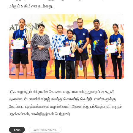
மற்றும் 5 கிமீ என நடந்தது.
பரிசு வழங்கும் விழாவில் கோவை வருமான வரித்துறையின் உதவி
ஆணையர் மாணிக்கராஜ் கலந்து கொண்டு வெற்றியாளர்களுக்கு
கோப்பை, பதக்கங்களை வழங்கினார். அனைத்து பங்கேற்பாளர்களும்
பதக்கங்கள், சான்றிதழ்கள் பெற்றனர்.
TAGS
##THECOVAIMAIL