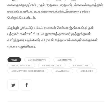
கவிதை தொகுப்பின் முதல் பிரதியை பாரதியார் பல்கலைக்கழகத்தின்
மகாகவி பாரதியார் உயராய்வு மையத்தின், இயக்குனர் சித்ரா
பெற்றுக்கொண்டார்.
திருப்பூர் முத்தமிழ் சங்கம் தலைவர் செல்வராஜ், கோயம்புத்தூர்
புத்தகக் கண்காட்சி 2025 துணைத் தலைவர் முத்துக்குமார்
வாழ்த்துரை வழங்கினர். விழாவில் சிந்தனைக் கவிஞர் கவிதாசன்
ஏற்புரை வழங்கினார்.
TAGS
##NEWSUPDATE
##TCMNEWS
##THECOVAIMAIL
#BOOKS WRITTEN
#COIMBATORE
#COIMBATORE BOOK FESTIVAL
#KAVIDASAN
#RELEASED