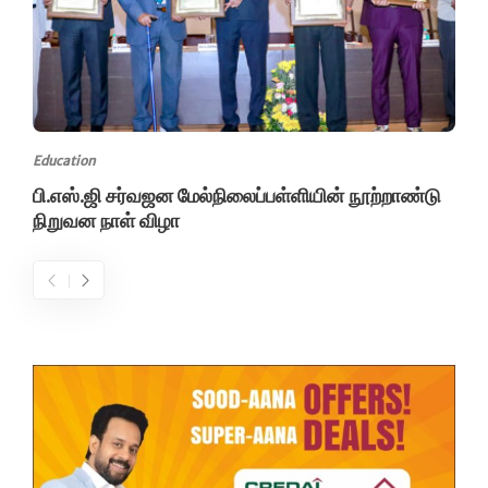
Education
பி.எஸ்.ஜி சர்வஜன மேல்நிலைப்பள்ளியின் நூற்றாண்டு
நிறுவன நாள் விழா