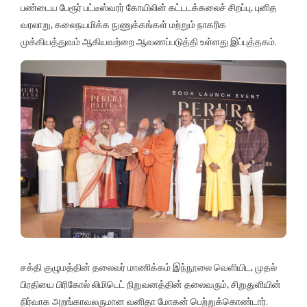
பண்டைய பேரூர் பட்டீஸ்வரர் கோயிலின் கட்டடக்கலைச் சிறப்பு, புனித
வரலாறு, கலைநயமிக்க நுணுக்கங்கள் மற்றும் நாகரிக
முக்கியத்துவம் ஆகியவற்றை ஆவணப்படுத்தி உள்ளது இப்புத்தகம்.
சக்தி குழுமத்தின் தலைவர் மாணிக்கம் இந்நூலை வெளியிட, முதல்
பிரதியை பிரிகோல் லிமிடெட் நிறுவனத்தின் தலைவரும், சிறுதுளியின்
நிர்வாக அறங்காவலருமான வனிதா மோகன் பெற்றுக்கொண்டார்.