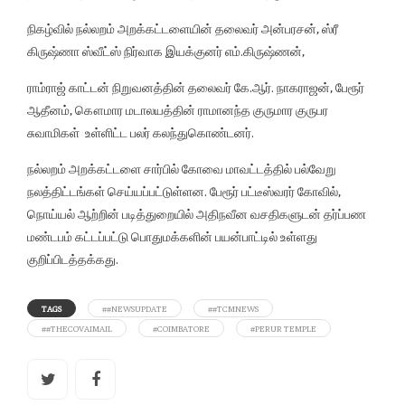
நிகழ்வில் நல்லறம் அறக்கட்டளையின் தலைவர் அன்பரசன், ஸ்ரீ
கிருஷ்ணா ஸ்வீட்ஸ் நிர்வாக இயக்குனர் எம்.கிருஷ்ணன்,
ராம்ராஜ் காட்டன் நிறுவனத்தின் தலைவர் கே.ஆர். நாகராஜன், பேரூர்
ஆதீனம், கௌமார மடாலயத்தின் ராமானந்த குருமார குருபர
சுவாமிகள் உள்ளிட்ட பலர் கலந்துகொண்டனர்.
நல்லறம் அறக்கட்டளை சார்பில் கோவை மாவட்டத்தில் பல்வேறு
நலத்திட்டங்கள் செய்யப்பட்டுள்ளன. பேரூர் பட்டீஸ்வரர் கோவில்,
நொய்யல் ஆற்றின் படித்துறையில் அதிநவீன வசதிகளுடன் தர்ப்பண
மண்டபம் கட்டப்பட்டு பொதுமக்களின் பயன்பாட்டில் உள்ளது
குறிப்பிடத்தக்கது.
TAGS
##NEWSUPDATE
##TCMNEWS
##THECOVAIMAIL
#COIMBATORE
#PERUR TEMPLE